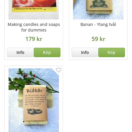
Making candles and soaps
Banan - Ylang tvål
for dummies
179 kr
59 kr
Info
Köp
Info
Köp