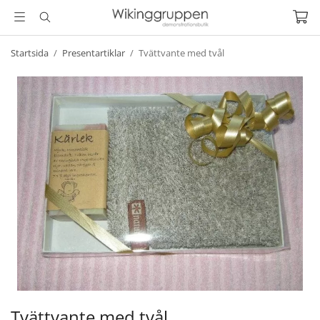
Startsida
/
Presentartiklar
/
Tvättvante med tvål
Tvättvante med tvål